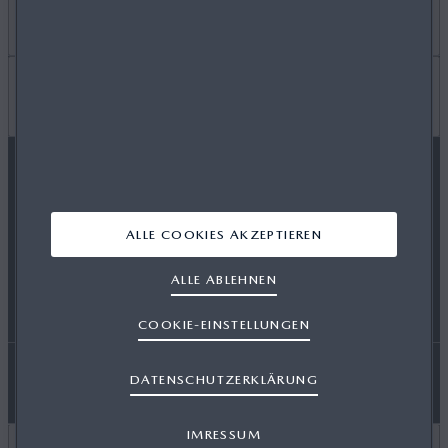
KONTAKT
Legal
IMPRESSUM
NUTZUNGSBEDINGUNGEN
WISSENSWERTES
PRESSE
DATENSCHUTZERKLÄRUNG
ACCESSORY FITTING INSTRUCTIONS
MAZDA FOLGEN
ALLE COOKIES AKZEPTIEREN
COOKIES
RUECKRUFAKTIONEN
ALLE ABLEHNEN
COOKIE-EINSTELLUNGEN
SITEMAP
FAHRZEUGDATEN
DATENSCHUTZERKLÄRUNG
ERKLÄRUNG ZUR BARRIEREFREIHEIT
IMRESSUM