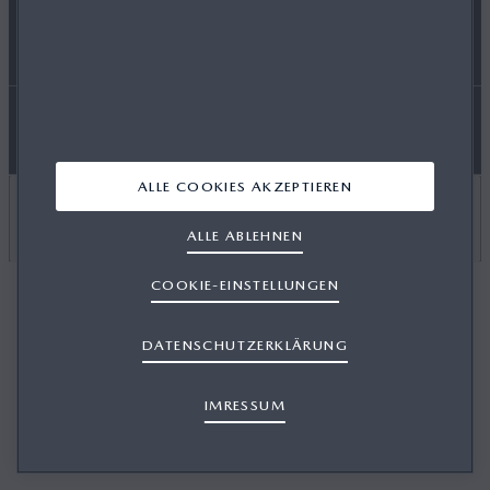
SITEMAP
FAHRZEUGDATEN
ERKLÄRUNG ZUR BARRIEREFREIHEIT
ALLE COOKIES AKZEPTIEREN
LAND AUSWÄHLEN
ALLE ABLEHNEN
COOKIE-EINSTELLUNGEN
DATENSCHUTZERKLÄRUNG
IMRESSUM