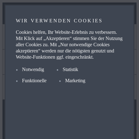
WIR VERWENDEN COOKIES
Cookies helfen, Ihr Website-Erlebnis zu verbessern.
KONTAKT & PRESSE
Mit Klick auf „Akzeptieren“ stimmen Sie der Nutzung
aller Cookies zu. Mit „Nur notwendige Cookies
akzeptieren“ werden nur die nötigsten genutzt und
Website-Funktionen ggf. eingeschränkt.
KONTAKT
Legal
Notwendig
Statistik
Funktionelle
Marketing
IMPRESSUM
NUTZUNGSBEDINGUNGEN
WISSENSWERTES
PRESSE
DATENSCHUTZERKLÄRUNG
ACCESSORY FITTING INSTRUCTIONS
MAZDA FOLGEN
COOKIES
RUECKRUFAKTIONEN